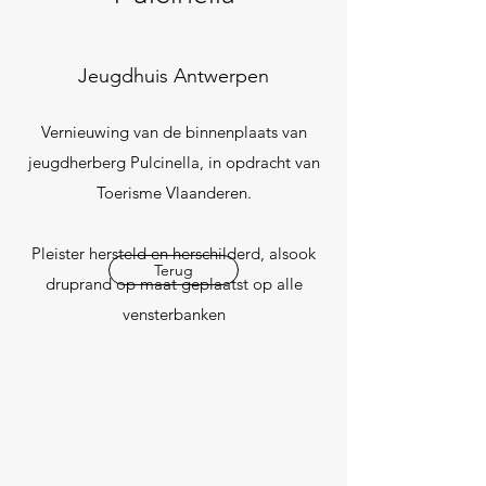
Jeugdhuis Antwerpen
Vernieuwing van de binnenplaats van
jeugdherberg Pulcinella, in opdracht van
Toerisme Vlaanderen.
Pleister hersteld en herschilderd, alsook
Terug
druprand op maat geplaatst op alle
vensterbanken